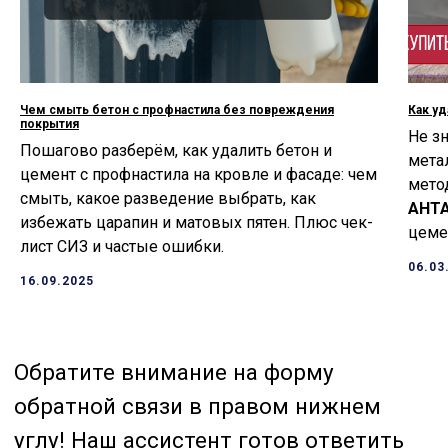
Чем смыть бетон с профнастила без повреждения
Как у
покрытия
Не зн
Пошагово разберём, как удалить бетон и
мета
цемент с профнастила на кровле и фасаде: чем
мето
смыть, какое разведение выбрать, как
АНТ
избежать царапин и матовых пятен. Плюс чек-
цеме
лист СИЗ и частые ошибки.
06.03
16.09.2025