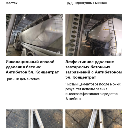
труднодоступных местах.
местах.
Антибетон не имеет аналогов.
Инновационный способ
Эффективное удаление
удаления бетона:
застарелых бетонных
Средство специально разработано
Антибетон 5л. Концентрат
загрязнений с Антибетоном
для удаления бетонных и цементных
5л. Концентрат
Грязный цементовоз
загрязнений и наростов.
Чистый цементовоз после мойки:
результат использования
Смотрите фото, видео отзывы и
высокоэффективного средства
примеры использования.
Антибетон
Состав антибетона разработан с
учетом требований безопасности и
экологичности, позволяя