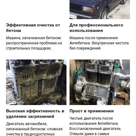
Эффективная очистка от
Для профессионального
бетона
использования
Оставьте свои контакты - мы свяжемся с
Машина, запачканная бетоном:
Машина после применения
распространенная проблема на
Антибетона: безупречная чистота
вами, уточним все данные для заказа и
строительных площадках.
без повреждений.
оформим доставку.
Высокая эффективность в
Прост в применении
удалении загрязнений
Чистый двигатель после
использования Антибетона.
Двигатель автомобиля,
Восстановленный двигатель.
запачканный бетоном: сложная
Отмыли даже в самых
очистка в труднодоступных