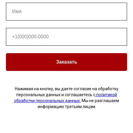
Обратите внимание на форму
обратной связи в правом нижнем
углу! Наш ассистент готов ответить
на любые ваши вопросы 24/7 и
помочь в оформлении заказа на
Очиститель бетона от Antibeton.
Заказать
Использование этой формы — самый
быстрый и удобный способ получить
всю необходимую информацию и
сделать заказ прямо сейчас. Не
Нажимая на кнопку, вы даете согласие на обработку
откладывайте решение ваших задач
персональных данных и соглашаетесь c
политикой
обработки персональных данных.
Мы не разглашаем
на потом, позвольте нашему
информацию третьим лицам
ассистенту сделать вашу покупку
максимально простой и приятной!