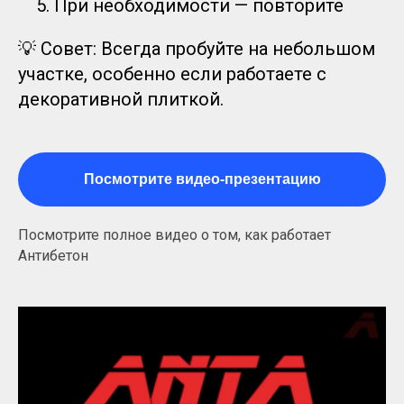
При необходимости — повторите
💡 Совет: Всегда пробуйте на небольшом
участке, особенно если работаете с
декоративной плиткой.
Посмотрите видео-презентацию
📍
Склад и самовывоз в городе
Посмотрите полное видео о том, как работает
📦 Доставка по СПб и Ленобласти
Антибетон
🛒 Онлайн-заказ на сайте
antibeton.site
📞 Поддержка по телефону —
подскажем дозировку и применение
📃 Работаем с физлицами и
организациями, документы для