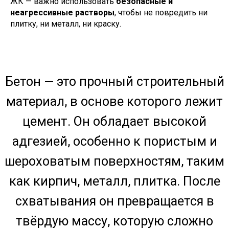
ЖК — важно использовать
безопасные и
требуют физической силы
неагрессивные растворы
, чтобы не повредить ни
Бытовая химия
: уксус,
плитку, ни металл, ни краску.
лимонная кислота —
слабоэффективны
Профессиональные средства
:
такие как
Антибетон
— быстро
растворяют цемент,
известковый налёт,
строительную пыль