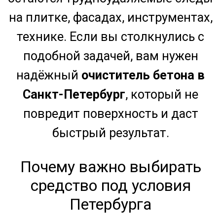
Почему важно выбирать
средство под условия
Бетон — это прочный строительный
материал, в основе которого лежит
Петербурга
цемент. Он обладает высокой