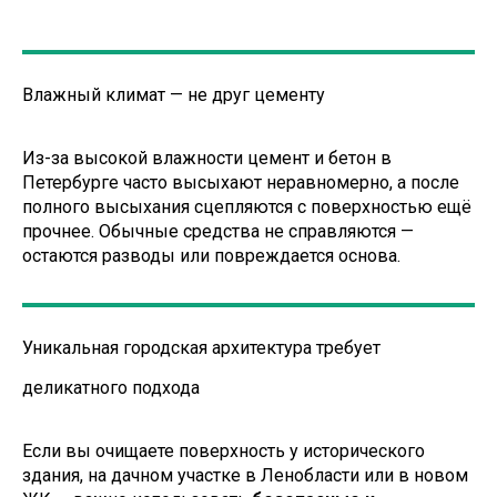
адгезией, особенно к пористым и
шероховатым поверхностям, таким
как кирпич, металл, плитка. После
Влажный климат — не друг цементу
схватывания он превращается в
твёрдую массу, которую сложно
Из-за высокой влажности цемент и бетон в
удалить без специальных средств.
Петербурге часто высыхают неравномерно, а после
полного высыхания сцепляются с поверхностью ещё
прочнее. Обычные средства не справляются —
остаются разводы или повреждается основа.
Уникальная городская архитектура требует
деликатного подхода
Механические
: шпатели,
абразивы, шлифовка — часто
Если вы очищаете поверхность у исторического
царапают поверхность и
здания, на дачном участке в Ленобласти или в новом