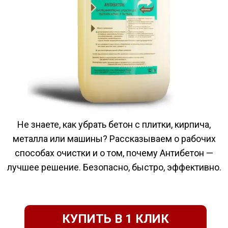
Не знаете, как убрать бетон с плитки, кирпича,
металла или машины? Рассказываем о рабочих
способах очистки и о том, почему Антибетон —
лучшее решение. Безопасно, быстро, эффективно.
Санкт-Петербург — город с
насыщенной архитектурой,
строительными проектами и
КУПИТЬ В 1 КЛИК