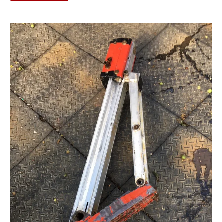
Это лучшее средство для удаления
бетона и цемента.
Даже застарелые отложения бетона
и раствора легко поддаются
удалению.
Антибетон гарантирует полное
удаление бетонных остатков с
миксеров, бетононасосов и другого