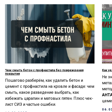
Чем смыть бетон с профнастила без повреждения
Как у
покрытия
Не зн
Пошагово разберём, как удалить бетон и
мета
цемент с профнастила на кровле и фасаде: чем
мето
смыть, какое разведение выбрать, как
АНТ
избежать царапин и матовых пятен. Плюс чек-
цеме
лист СИЗ и частые ошибки.
06.0