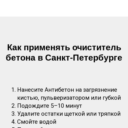
Как применять очиститель
Оставьте свои контакты - мы свяжемся с
бетона в Санкт-Петербурге
вами, уточним все данные для заказа и
оформим доставку.
Нанесите Антибетон на загрязнение
кистью, пульверизатором или губкой
Подождите 5–10 минут
Удалите остатки щеткой или тряпкой
Смойте водой