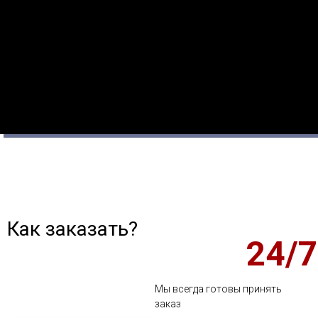
Следуйте нашему детальному
руководству для быстрого и
безопасного удаления бетонных
загрязнений с любых поверхностей.
См. инструкцию
Как заказать?
24/7
Мы всегда готовы принять
заказ